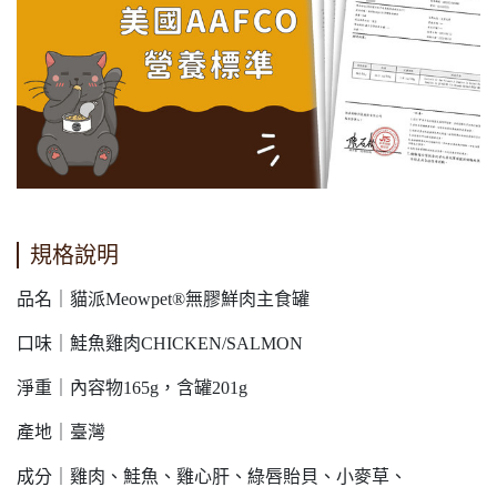
規格說明
品名｜貓派Meowpet®無膠鮮肉主食罐
口味｜鮭魚雞肉CHICKEN/SALMON
淨重｜內容物165g，含罐201g
產地｜臺灣
成分｜雞肉、鮭魚、雞心肝、綠唇貽貝、小麥草、