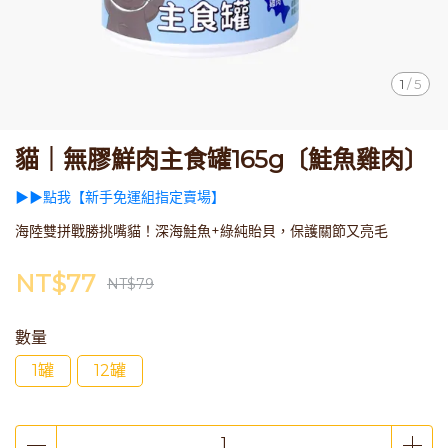
1
/
5
貓｜無膠鮮肉主食罐165g〔鮭魚雞肉〕
▶▶點我【新手免運組指定賣場】
海陸雙拼戰勝挑嘴貓！深海鮭魚+綠純貽貝，保護關節又亮毛
NT$77
NT$79
數量
1罐
12罐