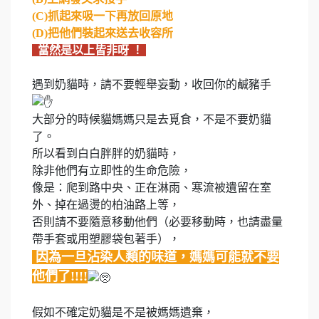
(C)抓起來吸一下再放回原地
(D)把他們裝起來送去收容所
當然是以上皆非呀 ！
遇到奶貓時，請不要輕舉妄動，收回你的鹹豬手
大部分的時候貓媽媽只是去覓食，不是不要奶貓
了。
所以看到白白胖胖的奶貓時，
除非他們有立即性的生命危險，
像是：爬到路中央、正在淋雨、寒流被遺留在室
外、掉在過燙的柏油路上等，
否則請不要隨意移動他們（必要移動時，也請盡量
帶手套或用塑膠袋包著手），
因為一旦沾染人類的味道，媽媽可能就不要
他們了!!!!
假如不確定奶貓是不是被媽媽遺棄，