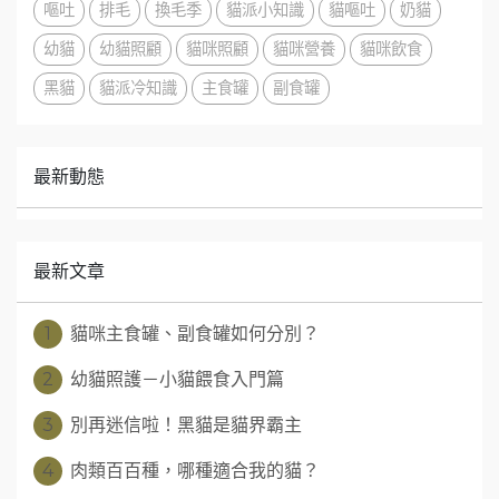
嘔吐
排毛
換毛季
貓派小知識
貓嘔吐
奶貓
幼貓
幼貓照顧
貓咪照顧
貓咪營養
貓咪飲食
黑貓
貓派冷知識
主食罐
副食罐
最新動態
最新文章
1
貓咪主食罐、副食罐如何分別？
2
幼貓照護－小貓餵食入門篇
3
別再迷信啦！黑貓是貓界霸主
4
肉類百百種，哪種適合我的貓？