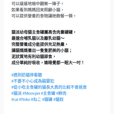
可以遠遠地暗中觀察一陣子。
如果看到媽媽回來照顧小貓，
可以提供營養的食物讓她飽餐一頓。
貓派幼母貓主食罐屬高含肉量罐罐，
最適合哺乳貓以及離乳幼貓～
完整營養成分能提供充足熱量，
讓貓媽媽養出一隻隻肥美的小貓；
泥狀質地有利幼貓舔食，
成分單純好吸收，連睡覺都一眠大一吋！
#遇到奶貓停看聽
#不要不小心成為竊嬰犯
#從小吃主食罐的貓長大真的比較不會挑食
#貓派
#Meowpet
#主食罐
#鮮肉
#cat
#Neko
#ねこ
#貓罐
#貓奴