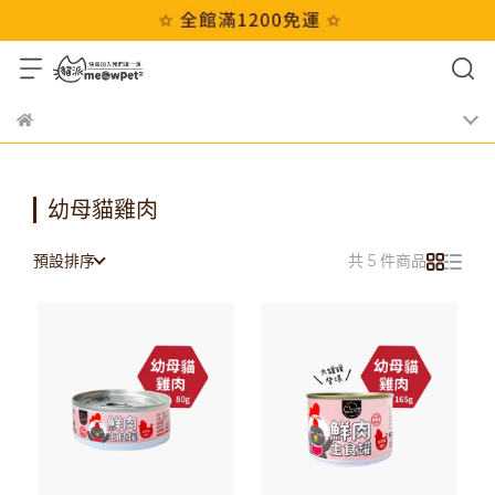
幼母貓雞肉
預設排序
共 5 件商品