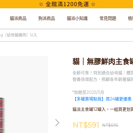
貓派商品
狗派商品
貓派小知識
常見問題
檢
g〔幼母貓雞肉〕12入
貓｜無膠鮮肉主食罐
全齡可食！特別適合幼母貓｜體
營養倍增配方，照顧各年齡層貓
*效期至2025/3月
【多罐賣場點我】買24罐更優惠
貓派主食罐12罐入，一組買更划
NT$591
NT$696