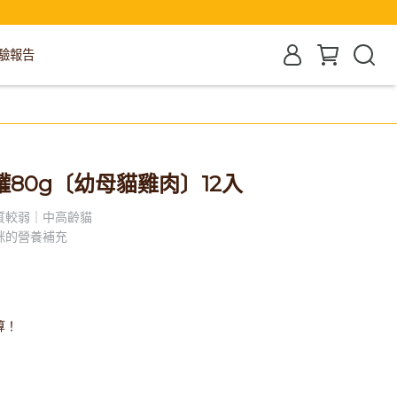
驗報告
80g〔幼母貓雞肉〕12入
質較弱｜中高齡貓
咪的營養補充
算！