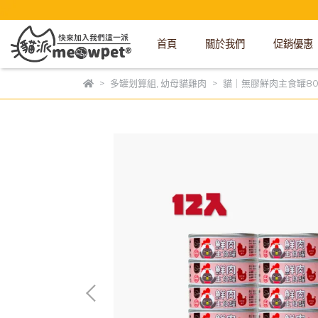
首頁
關於我們
促銷優惠
多罐划算組
,
幼母貓雞肉
貓｜無膠鮮肉主食罐80